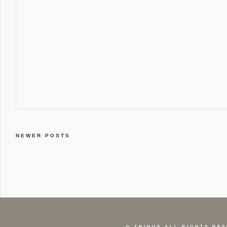
NEWER POSTS
©
THINGS
ALL RIGHTS RES