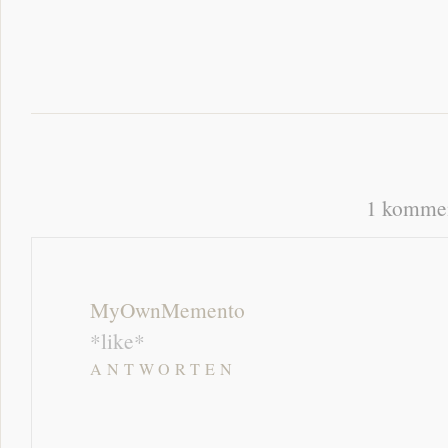
1 kommen
MyOwnMemento
*like*
ANTWORTEN