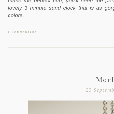
make the perfect cup, you'll need the per
lovely 3 minute sand clock that is as gorg
colors.
2 KOMMENTARE
Mor
23 Septemb