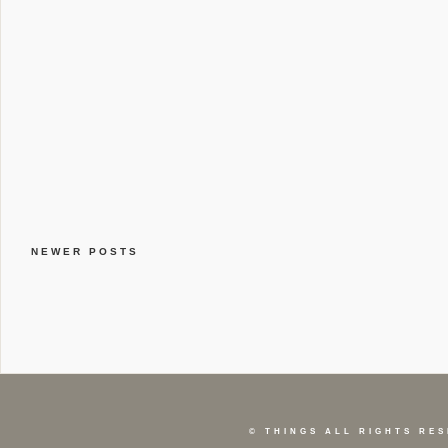
NEWER POSTS
©
THINGS
ALL RIGHTS RES