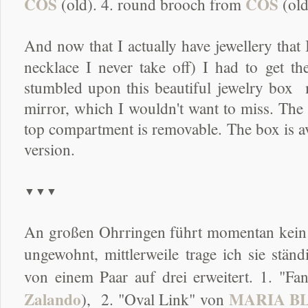
COS
COS
(old). 4. round brooch from
(ol
And now that I actually have jewellery that
necklace I never take off) I had to get t
stumbled upon this beautiful jewelry box
mirror
, which I wouldn't want to miss. The 
top compartment is removable. The box is ava
version.
▼▼▼
An großen Ohrringen führt momentan kein 
ungewohnt, mittlerweile trage ich sie st
von einem Paar auf drei erweitert. 1. "F
Zalando
MARIA B
), 2. "Oval Link" von