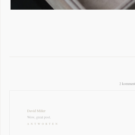
2 komment
David Miller
Wow, great post.
ANTWORTEN