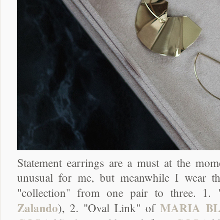
Statement earrings are a must at the mom
unusual for me, but meanwhile I wear t
"collection" from one pair to three. 1
Zalando
MARIA B
), 2. "Oval Link" of