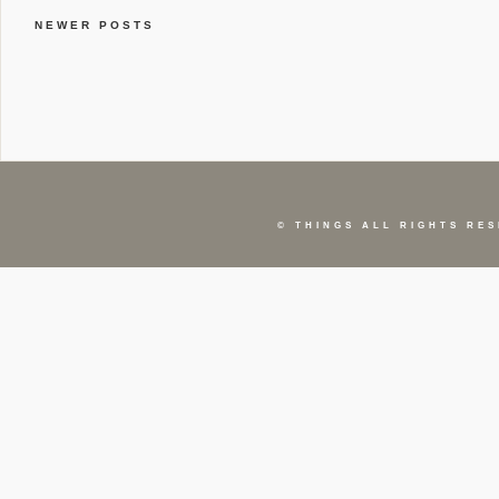
NEWER POSTS
©
THINGS
ALL RIGHTS RES