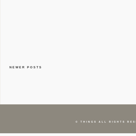
NEWER POSTS
©
THINGS
ALL RIGHTS RES