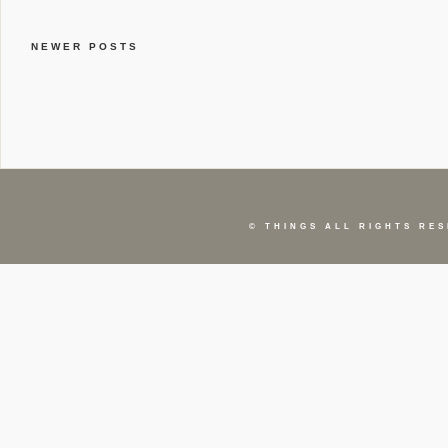
NEWER POSTS
©
THINGS
ALL RIGHTS RES