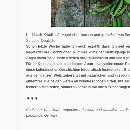
Kochbuch 'Krautkopf - vegetarisch kochen und genießen' von S
Sprache: Deutsch.
Schon letzte Woche habe ich euch erzählt, dass ich seit ei
vegetarischer Kochbücher. Nummer 2 meiner Neuzugänge ist 
Angst davor habe, beim Kochen draufzukleckern) und innen g
F
ür ihr Kochbuch haben die beiden Autoren an vielen neuen Rez
diese kulinarischen Geschichten fotografisch festgehalten. En
aus der ganzen Welt, zubereitet mit natürlichen und ursprüng
glutenfrei. Die beiden waren an wunderschönen Orten, mit za
leckeren Mahlzeiten, sondern vor allem mit tollen Erinnerunge
▼▼▼
Cookbook 'Krautkopf - vegetarisch kochen und genießen' by S
Language: German.