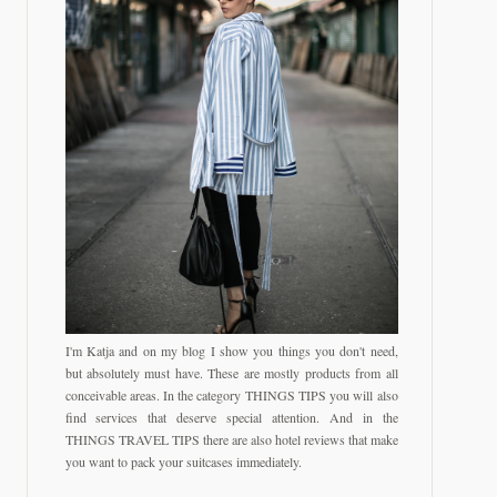
I'm Katja and on my blog I show you things you don't need,
but absolutely must have. These are mostly products from all
conceivable areas. In the category THINGS TIPS you will also
find services that deserve special attention. And in the
THINGS TRAVEL TIPS there are also hotel reviews that make
you want to pack your suitcases immediately.