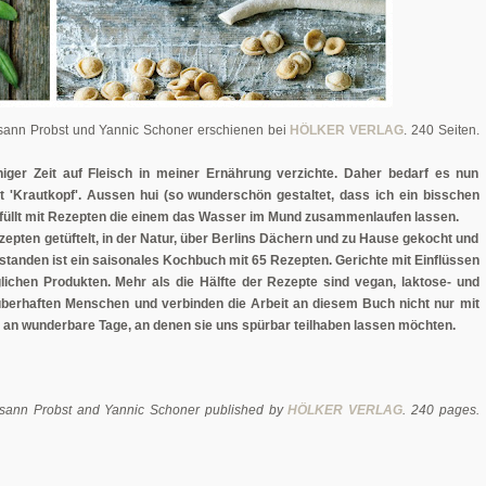
usann Probst und Yannic Schoner erschienen bei
HÖLKER VERLAG
. 240 Seiten.
niger Zeit auf Fleisch in meiner Ernährung verzichte. Daher bedarf es nun
'Krautkopf'. Aussen hui (so wunderschön gestaltet, dass ich ein bisschen
efüllt mit Rezepten die einem das Wasser im Mund zusammenlaufen lassen.
epten getüftelt, in der Natur, über Berlins Dächern und zu Hause gekocht und
tstanden ist ein saisonales Kochbuch mit 65 Rezepten. Gerichte mit Einflüssen
lichen Produkten. Mehr als die Hälfte der Rezepte sind vegan, laktose- und
uberhaften Menschen und verbinden die Arbeit an diesem Buch nicht nur mit
n an wunderbare Tage, an denen sie uns spürbar teilhaben lassen möchten.
usann Probst and Yannic Schoner published by
HÖLKER VERLAG
. 240 pages.