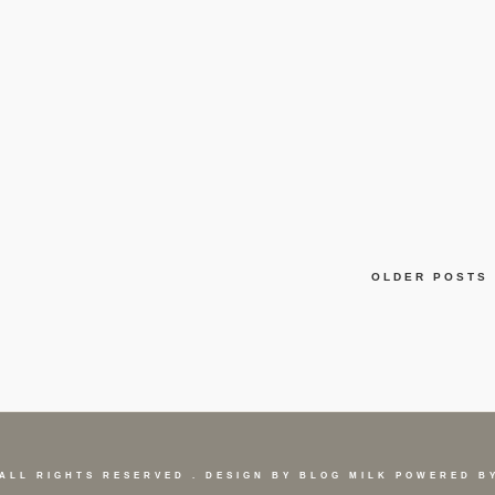
OLDER POSTS
ALL RIGHTS RESERVED . DESIGN BY
BLOG MILK
POWERED B