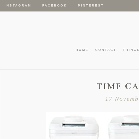
INSTAGRAM
FACEBOOK
PINTEREST
HOME
CONTACT
THING
TIME C
17 Novemb