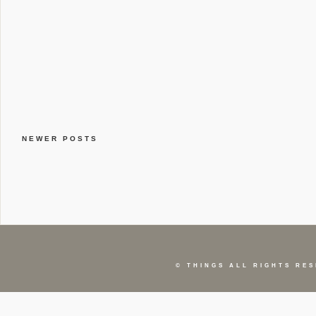
NEWER POSTS
©
THINGS
ALL RIGHTS RES