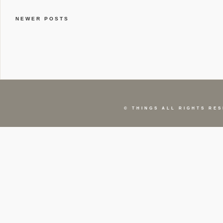
NEWER POSTS
©
THINGS
ALL RIGHTS RES