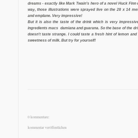
dreams - exactly like Mark Twain's hero of a novel Huck Finn did
way, those illustrations were sprayed live on the 28 x 14 met
and emplane. Very impressive!
But it is also the taste of the drink which is very impressive
ingredients macs damiana and guarana. So the base of the drin
doesn't taste strange. I could taste a fresh hint of lemon and 
sweetness of milk. But try for yourself!
0 kommentare:
kommentar veröffentlichen