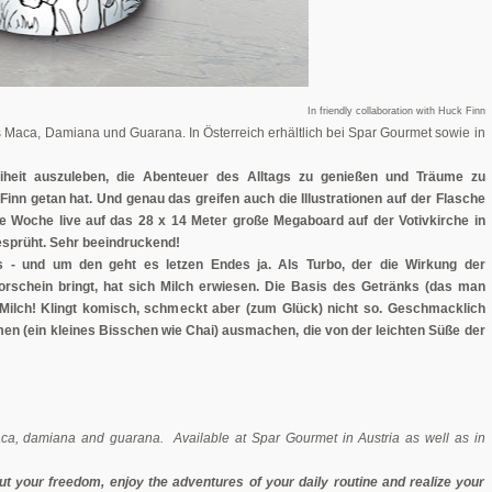
In friendly collaboration with Huck Finn
s Maca, Damiana und Guarana. In Österreich erhältlich bei Spar Gourmet sowie in
reiheit auszuleben, die Abenteuer des Alltags zu genießen und Träume zu
inn getan hat. Und genau das greifen auch die Illustrationen auf der Flasche
ne Woche live auf das 28 x 14 Meter große Megaboard auf der Votivkirche in
esprüht. Sehr beeindruckend!
- und um den geht es letzen Endes ja. Als Turbo, der die Wirkung der
rschein bringt, hat sich Milch erwiesen. Die Basis des Getränks (das man
Milch! Klingt komisch, schmeckt aber (zum Glück) nicht so. Geschmacklich
men (ein kleines Bisschen wie Chai) ausmachen, die von der leichten Süße der
maca, damiana and guarana. Available at Spar Gourmet in Austria as well as in
t your freedom, enjoy the adventures of your daily routine and realize your