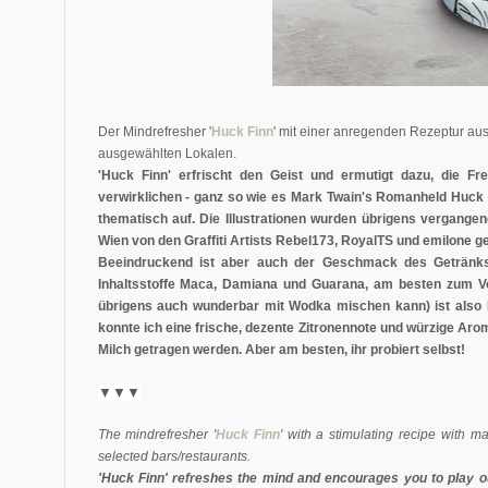
Der Mindrefresher '
Huck Finn
' mit einer anregenden Rezeptur au
ausgewählten Lokalen.
'Huck Finn' erfrischt den Geist und ermutigt dazu, die F
verwirklichen - ganz so wie es Mark Twain's Romanheld Huck F
thematisch auf. Die Illustrationen wurden übrigens vergange
Wien von den Graffiti Artists Rebel173, RoyalTS und emilone g
Beeindruckend ist aber auch der Geschmack des Getränks 
Inhaltsstoffe Maca, Damiana und Guarana, am besten zum Vo
übrigens auch wunderbar mit Wodka mischen kann) ist also 
konnte ich eine frische, dezente Zitronennote und würzige Aro
Milch getragen werden. Aber am besten, ihr probiert selbst!
▼▼▼
The mindrefresher '
Huck Finn
' with a stimulating recipe with 
selected bars/restaurants.
'Huck Finn' refreshes the mind and encourages you to play ou