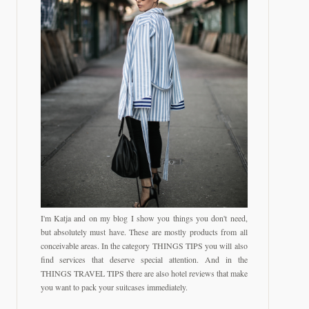
I'm Katja and on my blog I show you things you don't need,
but absolutely must have. These are mostly products from all
conceivable areas. In the category THINGS TIPS you will also
find services that deserve special attention. And in the
THINGS TRAVEL TIPS there are also hotel reviews that make
you want to pack your suitcases immediately.