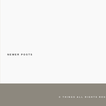
NEWER POSTS
©
THINGS
ALL RIGHTS RES