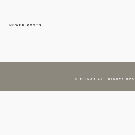
NEWER POSTS
©
THINGS
ALL RIGHTS RES