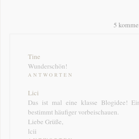
5 kommen
Tine
Wunderschön!
ANTWORTEN
Lici
Das ist mal eine klasse Blogidee! E
bestimmt häufiger vorbeischauen.
Liebe Grüße,
lcii