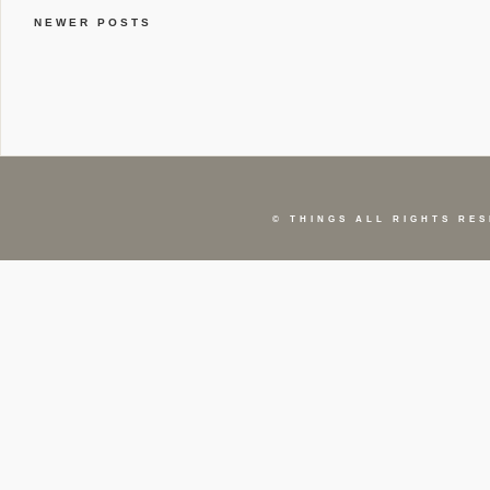
NEWER POSTS
©
THINGS
ALL RIGHTS RES