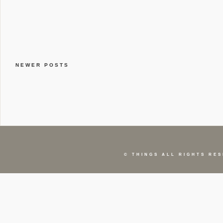
NEWER POSTS
©
THINGS
ALL RIGHTS RES