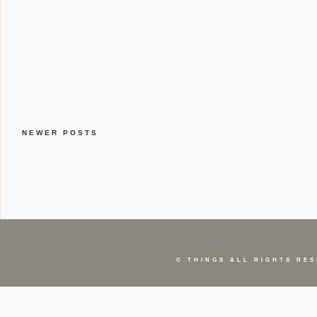
NEWER POSTS
©
THINGS
ALL RIGHTS RES