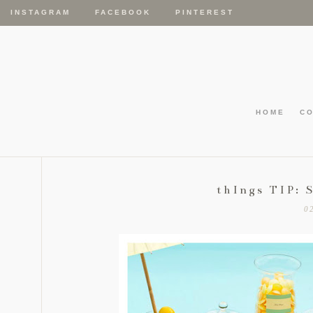
INSTAGRAM
FACEBOOK
PINTEREST
HOME
C
thIngs TIP: 
0