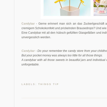
Candybar
- Gerne erinnert man sich an das Zuckerlgeschäft 
cremigem Schokokonfekt und prickelnden Brausedrops? Und wie 
Eine Candybar mit all den hübsch gefüllten Glasgefäßen und indi
unvergesslich werden.
Candybar
- Do your remember the candy store from your childho
But your pocket money was always too little for all those things.
A candybar with all those sweets in beautiful jars and individu
unforgettable.
LABELS:
THINGS TIP