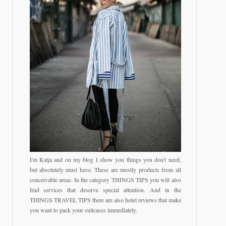
I'm Katja and on my blog I show you things you don't need,
but absolutely must have. These are mostly products from all
conceivable areas. In the category THINGS TIPS you will also
find services that deserve special attention. And in the
THINGS TRAVEL TIPS there are also hotel reviews that make
you want to pack your suitcases immediately.