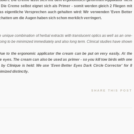
. Die Creme selbst eignet sich als Primer - somit werden gleich 2 Fliegen mit
das eigentliche Versprechen auch gehalten wird: Wir verwenden 'Even Better
Schatten um die Augen haben sich schon merklich verringert.
e unique combination of herbal extracts with translucent optics as well as an one-
going to be minimized immediately and also long term. Clinical studies have shown
Due to the ergonomic applicator the cream can be put on very easily. At the
 eyes. The cream can also be used as primer - so you kill tow birds with one
n by Clinique is held: We use 'Even Better Eyes Dark Circle Corrector' for 8
mized distinctly.
SHARE THIS POST