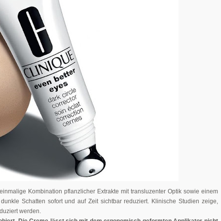
 einmalige Kombination pflanzlicher Extrakte mit transluzenter Optik sowie einem
unkle Schatten sofort und auf Zeit sichtbar reduziert. Klinische Studien zeige,
duziert werden.
obiert. Die Creme lässt sich mit dem ergonomisch geformten Applikator nicht