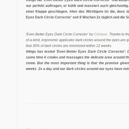
nur perfekt auftragen, er kühlt und massiert auch gleichzeitig
einer Klappe geschlagen. Aber das Wichtigste ist die, dass 
Eyes Dark Circle Corrector' seit 8 Wochen 2x täglich und die 
'Even Better Eyes Dark Circle Corrector' by
Clinique
. Thanks to th
of-a-kind, ergonomic applicator dark circles around the eyes are 
that 30% of dark circles are minimized within 12 weeks.
thIngs has tested '
Even Better Eyes Dark Circle Corrector'. 
same time it cooles and massages the delicate area around the
stone. But the most important thing is that the promise give
weeks 2x a day and our dark circles around our eyes have mini