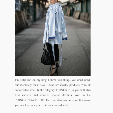
I'm Katja and on my blog I show you things you don't need,
but absolutely must have. These are mostly products from all
conceivable areas. In the category THINGS TIPS you will also
find services that deserve special attention. And in the
THINGS TRAVEL TIPS there are also hotel reviews that make
you want to pack your suitcases immediately.