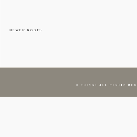
NEWER POSTS
©
THINGS
ALL RIGHTS RES