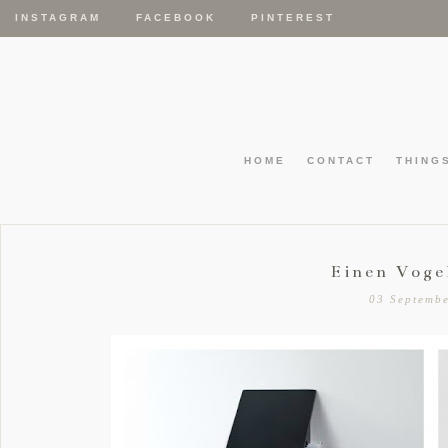
INSTAGRAM
FACEBOOK
PINTEREST
HOME
CONTACT
THING
Einen Voge
03 Septemb