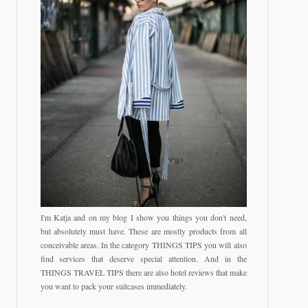
I'm Katja and on my blog I show you things you don't need,
but absolutely must have. These are mostly products from all
conceivable areas. In the category THINGS TIPS you will also
find services that deserve special attention. And in the
THINGS TRAVEL TIPS there are also hotel reviews that make
you want to pack your suitcases immediately.