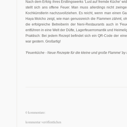
Nach dem Erfolg ihres Erstlingswerks 'Lust auf fremde Küche' 
stellt sich ans offene Feuer. Man muss allerdings nicht zwinge
Kochkünstlerin nachzuvollziehen. Es reicht, wenn man einen G
Haya Molcho zeigt, wie man genussreich die Flammen zähmt, ohn
die erfolgreiche Betreiberin der Neni-Restaurants auch in 'Fe
entführen in eine Welt der Düfte, Lagerfeuerromantik und Heimelig
Praktisch: Bei jedem Rezept befindet sich ein QR-Code der eine
war gestern. Großartig!
'Feuerküche - Neue Rezepte für die kleine und große Flamme' b
0 kommentare:
kommentar veröffentlichen