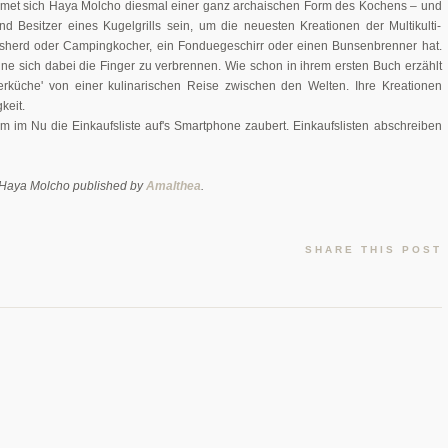
widmet sich Haya Molcho diesmal einer ganz archaischen Form des Kochens – und
nd Besitzer eines Kugelgrills sein, um die neuesten Kreationen der Multikulti-
asherd oder Campingkocher, ein Fonduegeschirr oder einen Bunsenbrenner hat.
e sich dabei die Finger zu verbrennen. Wie schon in ihrem ersten Buch erzählt
uerküche' von einer kulinarischen Reise zwischen den Welten. Ihre Kreationen
keit.
m im Nu die Einkaufsliste auf's Smartphone zaubert. Einkaufslisten abschreiben
y Haya Molcho published by
Amalthea
.
SHARE THIS POST