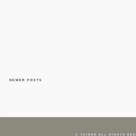
NEWER POSTS
©
THINGS
ALL RIGHTS RES