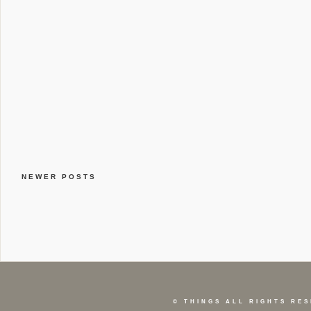
NEWER POSTS
©
THINGS
ALL RIGHTS RES