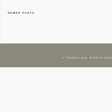
NEWER POSTS
©
THINGS
ALL RIGHTS RES