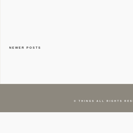
NEWER POSTS
©
THINGS
ALL RIGHTS RES