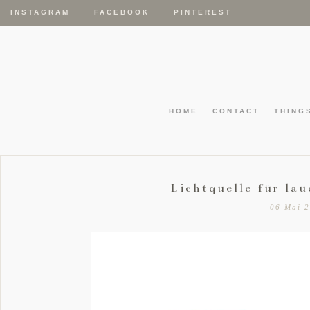
INSTAGRAM
FACEBOOK
PINTEREST
HOME
CONTACT
THING
Lichtquelle für la
06 Mai 