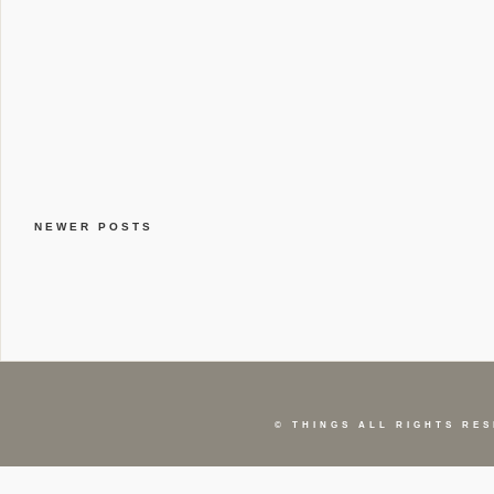
NEWER POSTS
©
THINGS
ALL RIGHTS RES