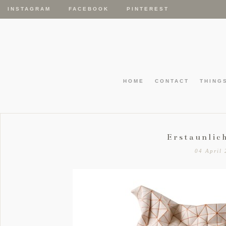
INSTAGRAM
FACEBOOK
PINTEREST
HOME
CONTACT
THING
Erstaunlic
04 April