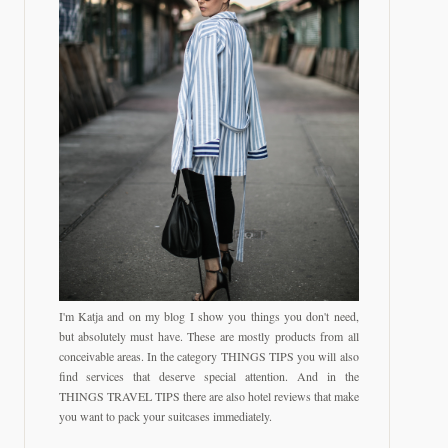
I'm Katja and on my blog I show you things you don't need,
but absolutely must have. These are mostly products from all
conceivable areas. In the category THINGS TIPS you will also
find services that deserve special attention. And in the
THINGS TRAVEL TIPS there are also hotel reviews that make
you want to pack your suitcases immediately.