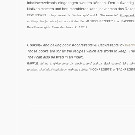
Inhaltsverzeichnis eingetragen werden können. Den aufwendig 
Notizen machen und herumprobieren kann, bevor man das Rezept 
GEWINNSPIEL: thIngs verlost 1x 'Kochrezepte' und 1x 'Backrezepte''
.
thIngs au
an
things_blog[at]yahoo[dot]com
mit dem Betreff ''
KOCHREZEPTE
' bzw. 'BACKREZ
Barablöse möglich. Einsendeschluss: 21.4
.2012
Cookery- and baking book 'Kochrezepte' & 'Backrezepte' by
Wedn
Those books are for all the recipes which are worth to keep. The
They can also be filled in an index.
RAFFLE: thIngs is giving away 1x 'Kochrezepte' and 1x 'Backrezepte'
. Like th
to
things_blog[at]yahoo[dot]com
with the subject
''
KOCHREZEPTE
' or 'BACKREZEPT