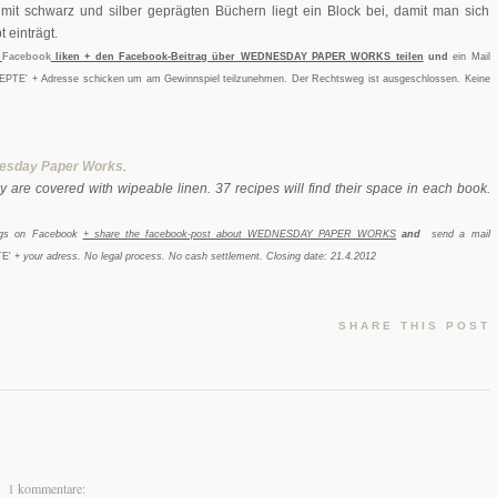
mit schwarz und silber geprägten Büchern liegt ein Block bei, damit man sich
einträgt.
f
Facebook
liken + den Facebook-Beitrag über WEDNESDAY PAPER WORKS teilen
und
ein Mail
EPTE' + Adresse
schicken um am Gewinnspiel teilzunehmen. Der Rechtsweg ist ausgeschlossen. Keine
esday Paper Works
.
y are covered with wipeable linen. 37 recipes will find their space in each book.
Ings on Facebook
+ share the facebook-post about WEDNESDAY PAPER WORKS
and
send a mail
E'
+ your adress
. No legal process. No cash settlement. Closing date: 21.4.2012
SHARE THIS POST
1 kommentare: