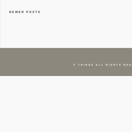
NEWER POSTS
©
THINGS
ALL RIGHTS RES