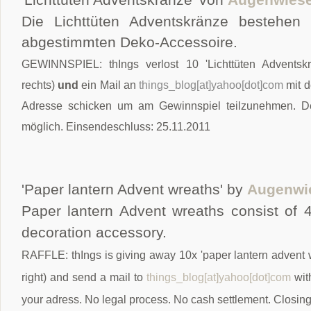
Die Lichttüten Adventskränze bestehen 
abgestimmten Deko-Accessoire.
GEWINNSPIEL: thIngs verlost 10 'Lichttüten Adventskr
rechts)
und
ein Mail an
things_blog[at]yahoo[dot]com
mit d
Adresse schicken um am Gewinnspiel teilzunehmen. De
möglich. Einsendeschluss: 25.11.2011
'Paper lantern Advent wreaths' by
Augenwi
Paper lantern Advent wreaths consist of 
decoration accessory.
RAFFLE: thIngs is giving away 10x 'paper lantern advent 
right) and send a mail to
things_blog[at]yahoo[dot]com
wit
your adress. No legal process. No cash settlement. Closing