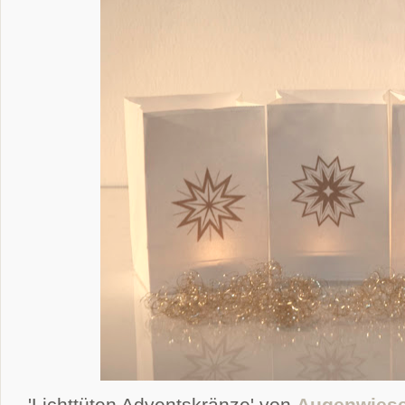
'Lichttüten Adventskränze' von
Augenwies