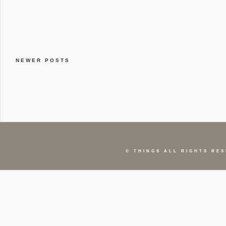
NEWER POSTS
©
THINGS
ALL RIGHTS RES