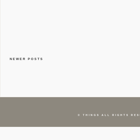
NEWER POSTS
©
THINGS
ALL RIGHTS RES