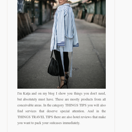
I'm Katja and on my blog I show you things you don't need,
but absolutely must have. These are mostly products from all
conceivable areas. In the category THINGS TIPS you will also
find services that deserve special attention. And in the
THINGS TRAVEL TIPS there are also hotel reviews that make
you want to pack your suitcases immediately.