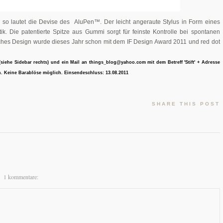
, so lautet die Devise des AluPen™. Der leicht angeraute Stylus in Form eines
tik. Die patentierte Spitze aus Gummi sorgt für feinste Kontrolle bei spontanen
ches Design wurde dieses Jahr schon mit dem IF Design Award 2011 und red dot
(siehe Sidebar rechts) und e
in Mail an
things_blog@yahoo.com
mit dem Betreff 'Stift' + Adresse
. Keine Barablöse möglich. Einsendeschluss: 13.08.2011
SHARE THIS POST
1 kommentare: