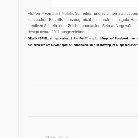
AluPen™ von
Just Mobile
.
Schreiben und zeichnen statt tippen
klassischen Bleistifts überzeugt nicht nur durch seine gute Hap
kreativen Schreib- oder Zeichenphantasien. Sein außergewöhnli
design award 2011 ausgezeichnet.
™
GEWINNSPIEL
: thIngs verlost 1 Alu Pen
in gold
. thIngs auf Facebook liken 
schicken um am Gewinnspiel teilzunehmen.
Der Rechtsweg ist ausgeschlossen
MyOwnMemento