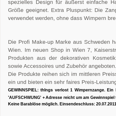
s
pezielles Design für äußerst einfache 
Größe geeignet.
Extra Pluspunkt: Die Za
verwendet werden, ohne dass Wimpern br
Die Profi Make-up Marke aus Schweden hat
Wien. Im neuen Shop in Wien 7, Kaiserstr
Produkten aus der dekorativen Kosmetik
sowie Accessoires und Zubehör angeboten
Die Produkte reihen sich im mittleren Pre
ein und bieten ein sehr faires Preis-Leistun
GEWINNSPIEL
: thIngs verlost 1 Wimpernzange
. E
in 
'AUFSCHWUNG' + Adresse reicht um am Gewinnspiel 
Keine Barablöse möglich. Einsendeschluss: 20.07.201