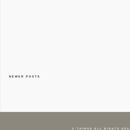
NEWER POSTS
©
THINGS
ALL RIGHTS RES