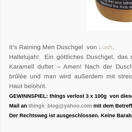
It’s Raining Men Duschgel von
Lush
.
Hallelujah!
Ein göttliches Duschgel, das 
Karamell duftet – Amen! Nach der Dus
brûlée und man wird außerdem mit strei
Haut belohnt.
G
EWINNSPIEL: thIngs verlost 3 x 100g von dies
Mail an
things_blog@yahoo.com
mit dem Betre
Der Rechtsweg ist ausgeschlossen. Keine Barab