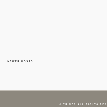
NEWER POSTS
©
THINGS
ALL RIGHTS RES