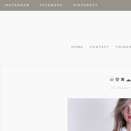
INSTAGRAM
FACEBOOK
PINTEREST
HOME
CONTACT
THING
☠☢✖
23 Januar